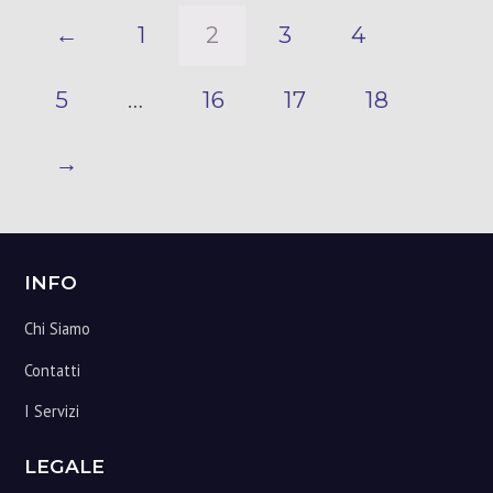
←
1
2
3
4
5
…
16
17
18
→
Footer
INFO
Chi Siamo
Contatti
I Servizi
LEGALE