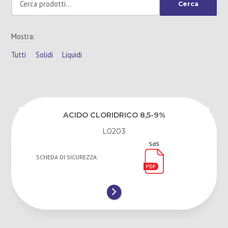
Cerca
r
i
m
Mostra:
a
r
Tutti
Solidi
Liquidi
i
a
ACIDO CLORIDRICO 8,5-9%
L0203
SdS
SCHEDA DI SICUREZZA: