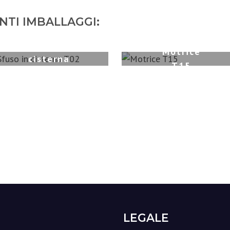
NTI IMBALLAGGI:
Sfuso in
Motrice
cisterna
T15
T02
LEGALE