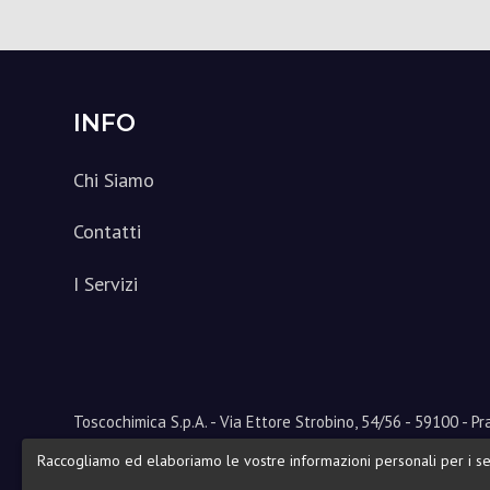
Footer
INFO
Chi Siamo
Contatti
I Servizi
Toscochimica
S.p.A. - Via Ettore Strobino, 54/56 - 59100 - Pra
Tel. +39 0574 58901 - Fax +39 0574 572483 - PEC pec@pe
Raccogliamo ed elaboriamo le vostre informazioni personali per i se
Cap.Soc.€1.360.800,00 i.v. - Iscr.Reg.Imp.Prato 0042247048