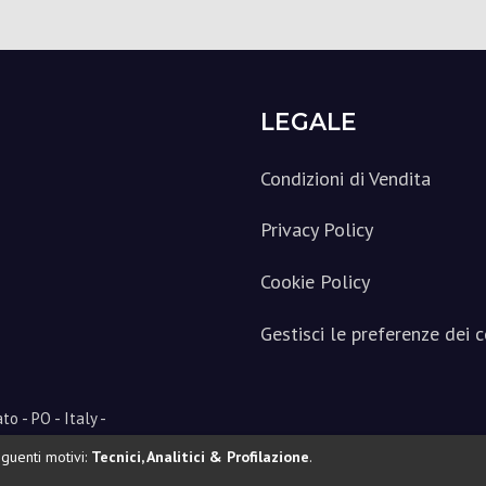
LEGALE
Condizioni di Vendita
Privacy Policy
Cookie Policy
Gestisci le preferenze dei 
to - PO - Italy -
c.toscochimica.com - mail@toscochimica.com
guenti motivi:
Tecnici, Analitici & Profilazione
.
4 - R.E.A.Prato 173334 - Cod.Fisc.00422470484 - P.IVA 00233400977 - C