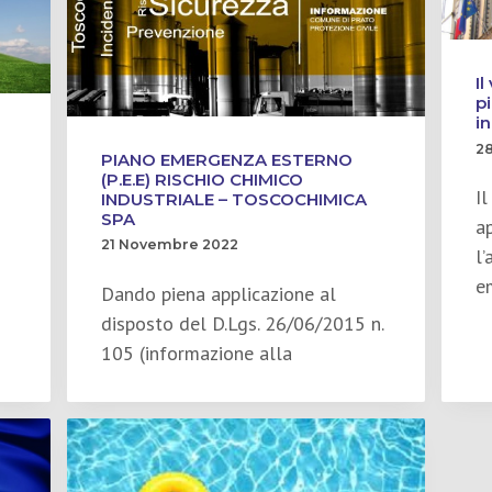
Il
p
i
2
PIANO EMERGENZA ESTERNO
(P.E.E) RISCHIO CHIMICO
I
INDUSTRIALE – TOSCOCHIMICA
SPA
a
21 Novembre 2022
l
e
Dando piena applicazione al
disposto del D.Lgs. 26/06/2015 n.
105 (informazione alla