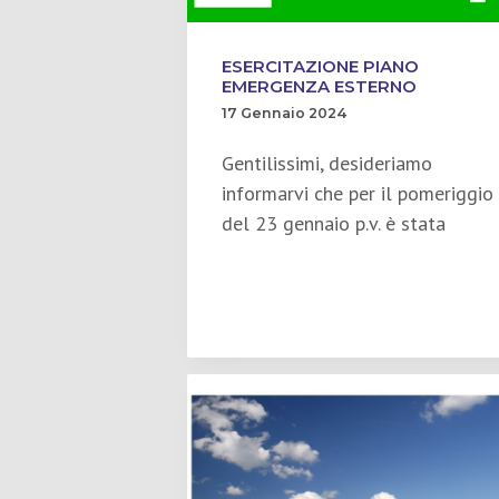
a
t
p
z
o
a
i
g
ESERCITAZIONE PIANO
EMERGENZA ESTERNO
o
i
17 Gennaio 2024
n
n
e
a
Gentilissimi, desideriamo
p
informarvi che per il pomeriggio
r
del 23 gennaio p.v. è stata
i
m
a
r
i
a