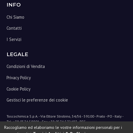
Footer
INFO
Chi Siamo
Contatti
I Servizi
LEGALE
Condizioni di Vendita
Privacy Policy
Cookie Policy
Gestisci le preferenze dei cookie
Toscochimica
S.p.A. - Via Ettore Strobino, 54/56 - 59100 - Prato - PO - Italy -
Tel. +39 0574 58901 - Fax +39 0574 572483 - PEC
Raccogliamo ed elaboriamo le vostre informazioni personali per i
pec@pec.toscochimica.com - mail@toscochimica.com
Cap.Soc.€1.360.800,00 i.v. - Iscr.Reg.Imp.Prato 00422470484 - R.E.A.Prato