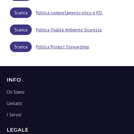
r
i
Scarica
Politica comportamento etico e RSI
m
a
r
Scarica
Politica Qualità Ambiente Sicurezza
i
a
Scarica
Politica Product Stewardship
Footer
INFO
Chi Siamo
Contatti
I Servizi
LEGALE