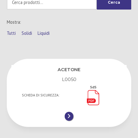
Cerca
r
i
m
Mostra:
a
r
Tutti
Solidi
Liquidi
i
a
ACETONE
L0050
SdS
SCHEDA DI SICUREZZA: