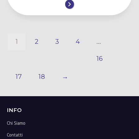
1
2
3
4
…
16
17
18
→
Footer
INFO
Chi Siamo
Contatti