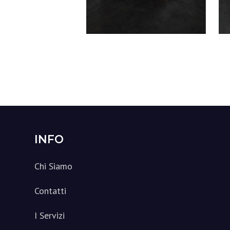
Footer
INFO
Chi Siamo
Contatti
I Servizi