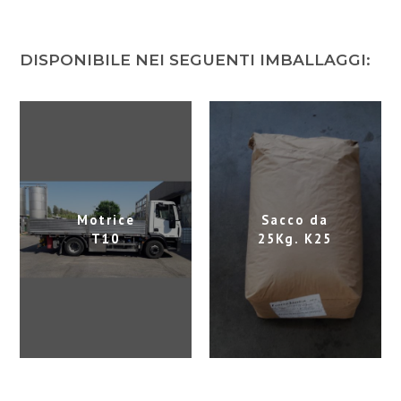
r
i
m
DISPONIBILE NEI SEGUENTI IMBALLAGGI:
a
r
i
a
Motrice
Sacco da
T10
25Kg. K25