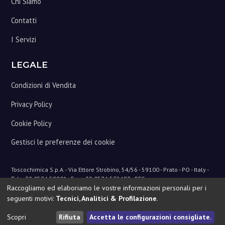
Chi Siamo
Contatti
I Servizi
LEGALE
Condizioni di Vendita
Privacy Policy
Cookie Policy
Gestisci le preferenze dei cookie
Toscochimica
S.p.A. - Via Ettore Strobino, 54/56 - 59100 - Prato - PO - Italy -
Tel. +39 0574 58901 - Fax +39 0574 572483 - PEC
Raccogliamo ed elaboriamo le vostre informazioni personali per i
pec@pec.toscochimica.com - mail@toscochimica.com
Cap.Soc.€1.360.800,00 i.v. - Iscr.Reg.Imp.Prato 00422470484 - R.E.A.Prato
seguenti motivi:
Tecnici, Analitici & Profilazione
.
173334 - Cod.Fisc.00422470484 - P.IVA 00233400977 - Codice Univoco
Fatturazione Elettronica: A4707H7
Scopri
Rifiuta
Accetta le configurazioni consigliate.