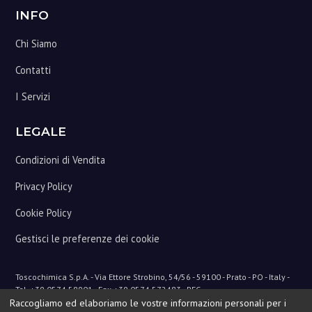
Footer
INFO
Chi Siamo
Contatti
I Servizi
LEGALE
Condizioni di Vendita
Privacy Policy
Cookie Policy
Gestisci le preferenze dei cookie
Toscochimica
S.p.A. - Via Ettore Strobino, 54/56 - 59100 - Prato - PO - Italy -
Tel. +39 0574 58901 - Fax +39 0574 572483 - PEC
Raccogliamo ed elaboriamo le vostre informazioni personali per i
pec@pec.toscochimica.com - mail@toscochimica.com