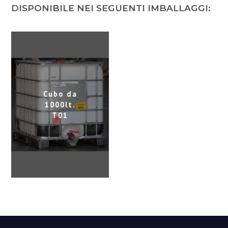
r
DISPONIBILE NEI SEGUENTI IMBALLAGGI:
i
m
a
r
i
a
Cubo da
1000lt.
T01