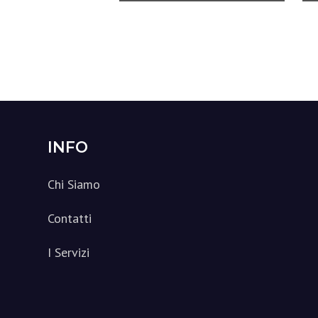
Footer
INFO
Chi Siamo
Contatti
I Servizi