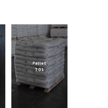
Pallet
T01